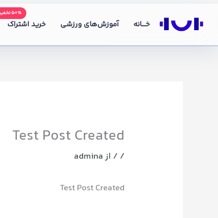
رش
۵۰٪ تخفیف
ه
خــــانه
آموزش‌های ورزشی
خرید اشتراک
حتوا
Test Post Created
/
/ از
admina
Test Post Created