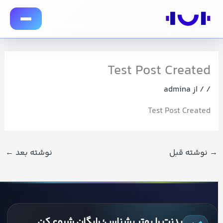
رش
توا
Test Post Created
/
/ از
admina
Test Post Created
→
نوشته قبل
نوشته بعد
←
بدنت را بهتر بشناس؛ رایگان شروع کن