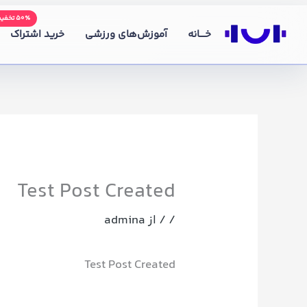
رش
۵۰٪ تخفیف
ه
خــــانه
آموزش‌های ورزشی
خرید اشتراک
حتوا
Test Post Created
/
/ از
admina
Test Post Created