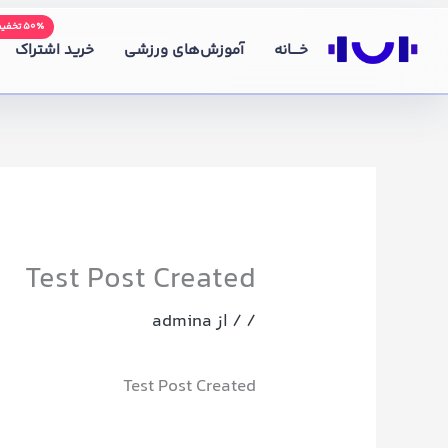
رش
۵۰٪ تخفیف
ه
خــــانه
آموزش‌های ورزشی
خرید اشتراک
حتوا
Test Post Created
/
/ از
admina
Test Post Created