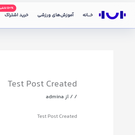
رش
۵۰٪ تخفیف
ه
خــــانه
آموزش‌های ورزشی
خرید اشتراک
حتوا
Test Post Created
/
/ از
admina
Test Post Created