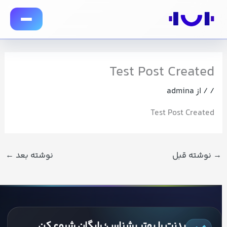
رش
توا
Test Post Created
/
/ از
admina
Test Post Created
→
نوشته قبل
نوشته بعد
←
بدنت را بهتر بشناس؛ رایگان شروع کن