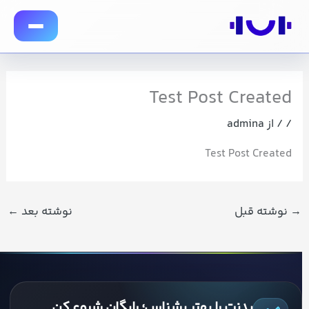
رش
توا
Test Post Created
/
/ از
admina
Test Post Created
→
نوشته قبل
نوشته بعد
←
بدنت را بهتر بشناس؛ رایگان شروع کن